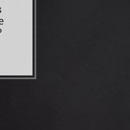
s
e
?